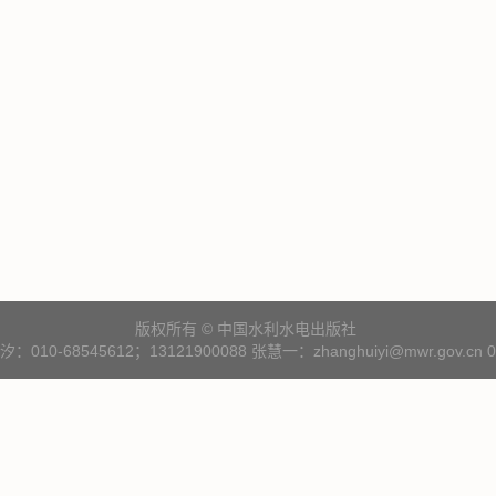
版权所有 © 中国水利水电出版社
10-68545612；13121900088 张慧一：zhanghuiyi@mwr.gov.cn 01