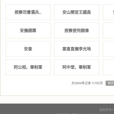
按察司曹濮兵..
安山閘官王國昌
安撫趙霖
按察使完顔偉
安泰
案查直撫李光地
阿公相、畢制軍
阿中堂、畢制軍
共3694条记录 1/185页
首页
版权所有 