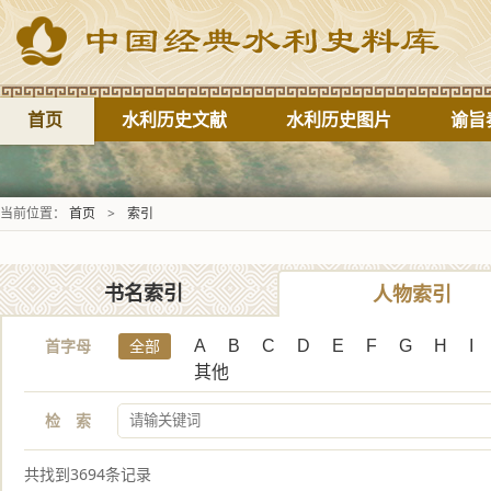
首页
水利历史文献
水利历史图片
谕旨
当前位置：
首页
>
索引
书名索引
人物索引
首字母
全部
A
B
C
D
E
F
G
H
I
其他
检 索
共找到3694条记录