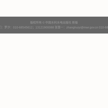
版权所有 © 中国水利水电出版社
新版
罗汐：010-68545612；13121900088 张慧一：zhanghuiyi@mwr.gov.cn 010-68