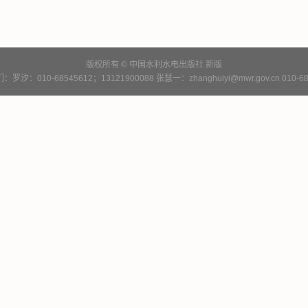
版权所有 © 中国水利水电出版社
新版
罗汐：010-68545612；13121900088 张慧一：zhanghuiyi@mwr.gov.cn 010-68