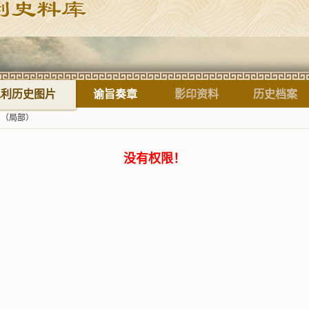
标题
水利历史图片
谕旨奏章
影印资料
历史档案
图（局部）
没有权限！