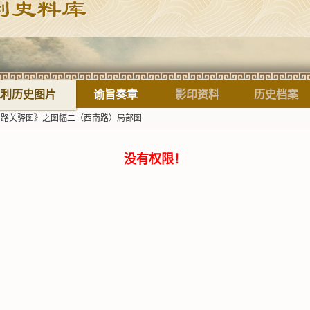
标题
水利历史图片
谕旨奏章
影印资料
历史档案
四路关驿图》之图幅二（西南路）局部图
没有权限！