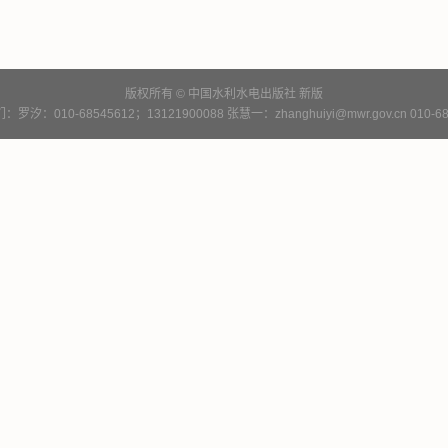
版权所有 © 中国水利水电出版社
新版
罗汐：010-68545612；13121900088 张慧一：zhanghuiyi@mwr.gov.cn 010-68