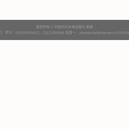
版权所有 © 中国水利水电出版社
新版
罗汐：010-68545612；13121900088 张慧一：zhanghuiyi@mwr.gov.cn 010-68