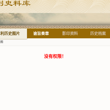
标题
水利历史图片
谕旨奏章
影印资料
历史档案
全图
没有权限！