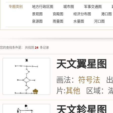
专题类别
地方行政区图
城市图
军事交通图
景观图
宫殿图
经济分布图
港口图
泉源图
雨量图
水量图
河口图
您的查找条件是： 共找到
24
条记录
天文翼星图
画法：
符号法
片:
其他
区域：
天文轸星图