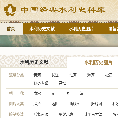
首页
水利历史文献
水利历史图片
谕旨
水利历史文献
水利历史图片
流域分类
黄河
长江
淮河
海河
松辽
行水金鉴
其他
朝 代
南宋
元
明
清
图片大类
照片
地图
曲线图
折线图
柱
绘制技法
形象画法
墨线示意
计里画方法
投