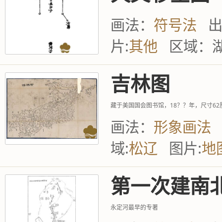
画法：
符号法
片:
其他
区域：
吉林图
藏于美国国会图书馆，18？？年，尺寸62厘
画法：
形象画法
域:
松辽
图片:
地
第一次建南
永定河最早的专著