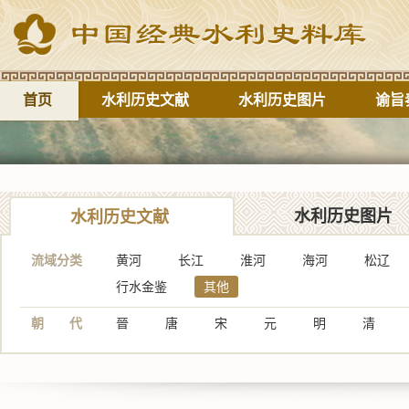
首页
水利历史文献
水利历史图片
谕旨
水利历史图片
水利历史文献
流域分类
黄河
长江
淮河
海河
松辽
行水金鉴
其他
朝 代
晉
唐
宋
元
明
清