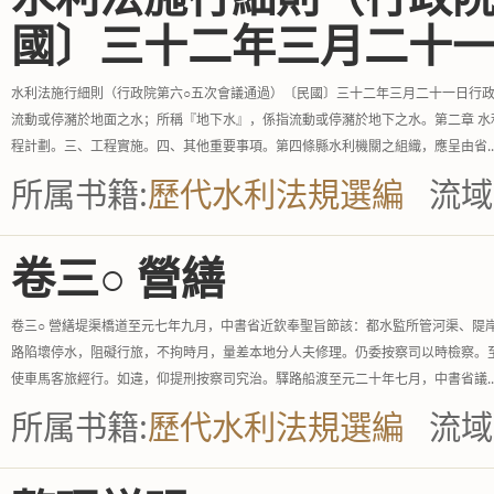
國〕三十二年三月二十
水利法施行細則（行政院第六○五次會議通過）〔民國〕三十二年三月二十一日行政
流動或停瀦於地面之水；所稱『地下水』，係指流動或停瀦於地下之水。第二章 
程計劃。三、工程實施。四、其他重要事項。第四條縣水利機關之組織，應呈由省..
所属书籍:
歷代水利法規選編
流域
卷三○ 營繕
卷三○ 營繕堤渠橋道至元七年九月，中書省近欽奉聖旨節該：都水監所管河渠、隄
路陷壞停水，阻礙行旅，不拘時月，量差本地分人夫修理。仍委按察司以時檢察。
使車馬客旅經行。如違，仰提刑按察司究治。驛路船渡至元二十年七月，中書省議..
所属书籍:
歷代水利法規選編
流域