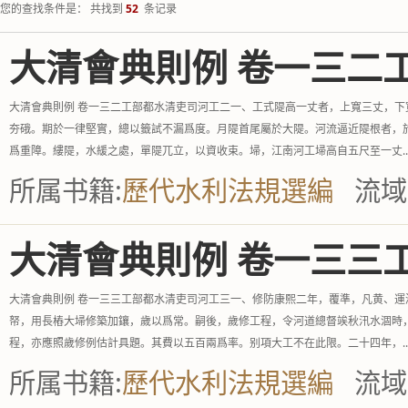
您的查找条件是： 共找到
52
条记录
大清會典則例 卷一三二
大清會典則例 卷一三二工部都水清吏司河工二一、工式隄高一丈者，上寬三丈，
夯硪。期於一律堅實，總以籤試不漏爲度。月隄首尾屬於大隄。河流逼近隄根者，
爲重障。縷隄，水緩之處，單隄兀立，以資收束。埽，江南河工埽高自五尺至一丈..
所属书籍:
歷代水利法規選編
流域
大清會典則例 卷一三三
大清會典則例 卷一三三工部都水清吏司河工三一、修防康熙二年，覆準，凡黄、
帑，用長樁大埽修築加鑲，歲以爲常。嗣後，歲修工程，令河道總督竢秋汛水涸時
程，亦應照歲修例估計具題。其費以五百兩爲率。别項大工不在此限。二十四年，..
所属书籍:
歷代水利法規選編
流域