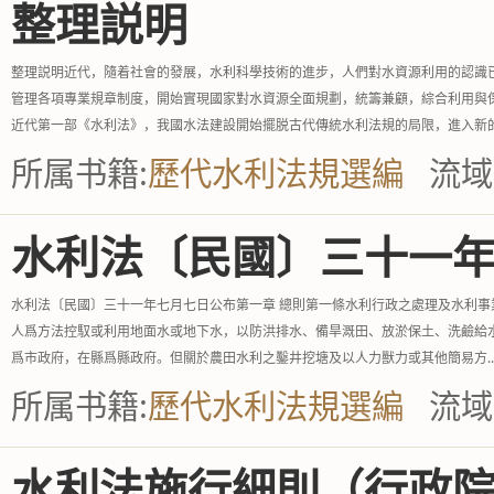
整理説明
整理説明近代，隨着社會的發展，水利科學技術的進步，人們對水資源利用的認識
管理各項專業規章制度，開始實現國家對水資源全面規劃，統籌兼顧，綜合利用與
近代第一部《水利法》，我國水法建設開始擺脱古代傳統水利法規的局限，進入新的.
所属书籍:
歷代水利法規選編
流域
水利法〔民國〕三十一
水利法〔民國〕三十一年七月七日公布第一章 總則第一條水利行政之處理及水利
人爲方法控馭或利用地面水或地下水，以防洪排水、備旱溉田、放淤保土、洗鹼給
爲市政府，在縣爲縣政府。但關於農田水利之鑿井挖塘及以人力獸力或其他簡易方..
所属书籍:
歷代水利法規選編
流域
水利法施行細則（行政院