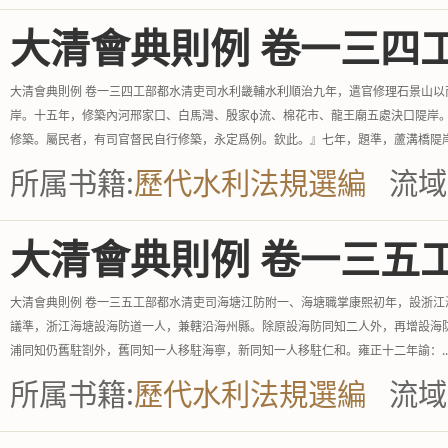
大清會典則例 卷一三四
大清會典則例 卷一三四工部都水清吏司水利畿輔水利順治九年，遣官修理石景山
岸。十五年，修築內河邢家口、白馬灣、殷家ϕ流、棉花市、龍王廟五處決口隄岸
修築。屬民者，有司官督民自行修築，永定爲例。欽此。』七年，題準，蘆溝橋隄岸.
所属书籍:
歷代水利法規選編
流域
大清會典則例 卷一三五
大清會典則例 卷一三五工部都水清吏司海塘江防附一、海塘職掌康熙初年，設浙
議準，浙江海塘設海防道一人，兼轄沿海州縣。除原設海防同知二人外，再增設海
浦同知仍舊駐劄外，舊同知一人移駐海寧，新同知一人移駐仁和。雍正十二年諭：..
所属书籍:
歷代水利法規選編
流域