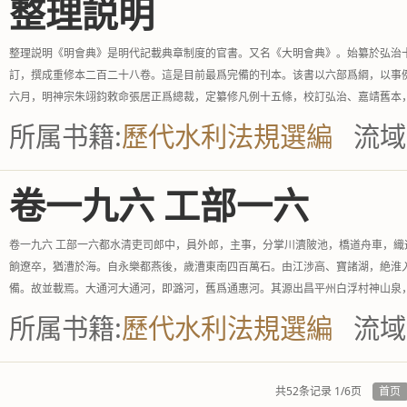
整理説明
整理説明《明會典》是明代記載典章制度的官書。又名《大明會典》。始纂於弘治
訂，撰成重修本二百二十八卷。這是目前最爲完備的刊本。该書以六部爲綱，以事
六月，明神宗朱翊鈞敕命張居正爲總裁，定纂修凡例十五條，校訂弘治、嘉靖舊本，補
所属书籍:
歷代水利法規選編
流域
卷一九六 工部一六
卷一九六 工部一六都水清吏司郎中，員外郎，主事，分掌川瀆陂池，橋道舟車，
餉遼卒，猶漕於海。自永樂都燕後，歲漕東南四百萬石。由江涉高、寶諸湖，絶淮
備。故並載焉。大通河大通河，即潞河，舊爲通惠河。其源出昌平州白浮村神山泉，.
所属书籍:
歷代水利法規選編
流域
共52条记录 1/6页
首页