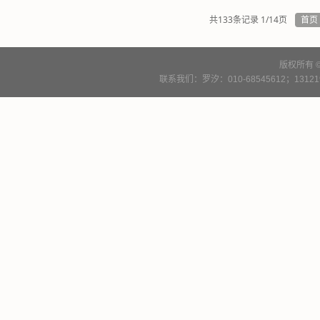
共133条记录 1/14页
首页
版权所有 
联系我们：罗汐：010-68545612；13121900