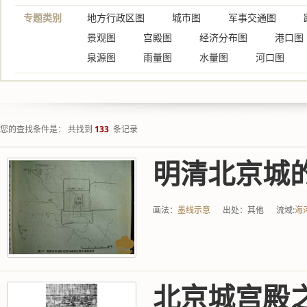
专题类别
地方行政区图
城市图
军事交通图
景观图
宫殿图
经济分布图
港口图
泉源图
雨量图
水量图
河口图
您的查找条件是： 共找到
133
条记录
明清北京城
画法：
墨线示意
出处：
其他
流域:
海
北京城宫殿