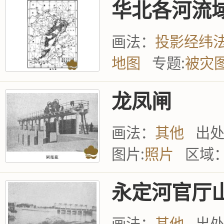
华北各河流
画法：
投影经纬
地图
专题:
被灾
龙凤闸
画法：
其他
出
图片:
照片
区域
永定河官厅
画法：
其他
出