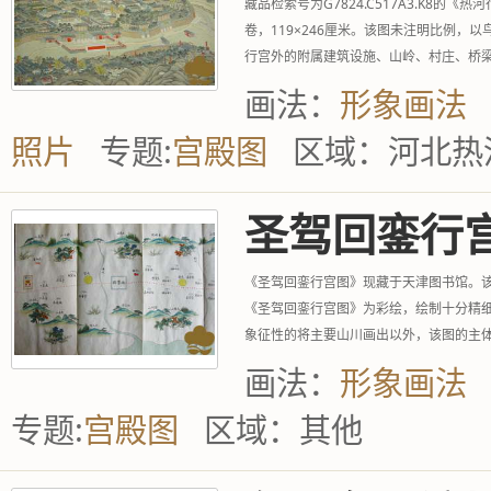
藏品检索号为G7824.C517A3.K
卷，119×246厘米。该图未注明比例
行宫外的附属建筑设施、山岭、村庄、桥
宫、外八庙内的建筑群描绘简...
画法：
形象画法
照片
专题:
宫殿图
区域：
河北热
圣驾回銮行
《圣驾回銮行宫图》现藏于天津图书馆。该
《圣驾回銮行宫图》为彩绘，绘制十分精
象征性的将主要山川画出以外，该图的主
的分布还是比较密集的...
画法：
形象画法
专题:
宫殿图
区域：
其他