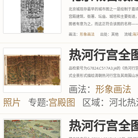
北京城现存最早的城市图之一是绘制于嘉靖
宫殿建筑、衙署、坛庙、城垣和主要街道
图者有意为之，而这正符合该图的名称—
名称，因此该图应该...
画法：
形象画法
出处：
其他
流域:
海
热河行宫全
品检索号为G7824.C517A3.J4的
式全景形式描绘清朝热河行宫及其周围山水
画法：
形象画法
照片
专题:
宫殿图
区域：
河北热
热河行宫全