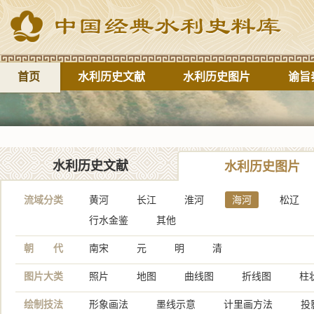
首页
水利历史文献
水利历史图片
谕旨
水利历史文献
水利历史图片
流域分类
黄河
长江
淮河
海河
松辽
行水金鉴
其他
朝 代
南宋
元
明
清
图片大类
照片
地图
曲线图
折线图
柱
绘制技法
形象画法
墨线示意
计里画方法
投