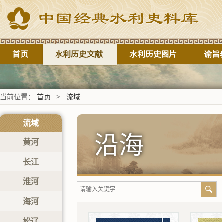
首页
水利历史文献
水利历史图片
谕旨
当前位置：
首页
>
流域
流域
沿海
黄河
长江
淮河
海河
松辽