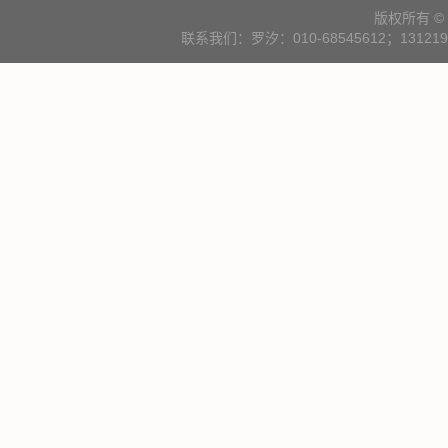
版权所有 
联系我们：罗汐：010-68545612；131219000