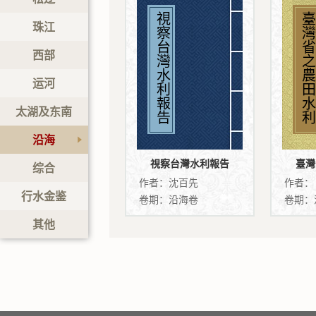
視察台灣水利報告
臺灣省之農田水利
珠江
西部
运河
太湖及东南
沿海
視察台灣水利報告
臺灣
综合
作者：沈百先
行水金鉴
卷期：沿海卷
卷期：
其他