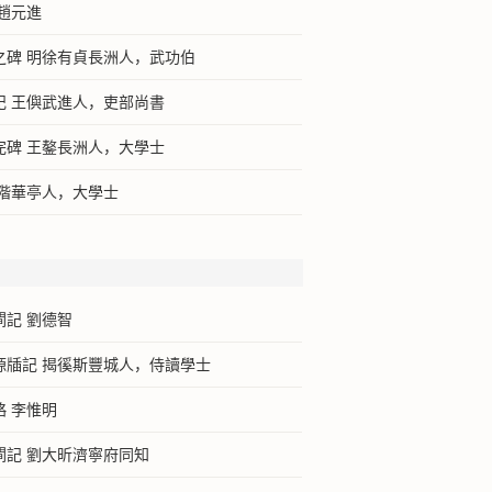
趙元進
之碑 明徐有貞長洲人，武功伯
記 王㒜武進人，吏部尚書
完碑 王鏊長洲人，大學士
徐階華亭人，大學士
閘記 劉德智
源牐記 揭徯斯豐城人，侍讀學士
 李惟明
閘記 劉大昕濟寧府同知