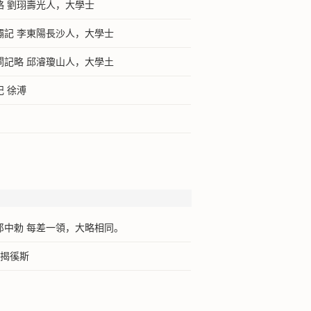
略 劉珝壽光人，大學士
壩記 李東陽長沙人，大學士
閘記略 邱濬瓊山人，大學土
 徐溥
郎中勅 每差一領，大略相同。
 揭徯斯