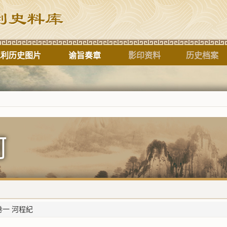
水利历史图片
谕旨奏章
影印资料
历史档案
标题
河
卷一 河程紀