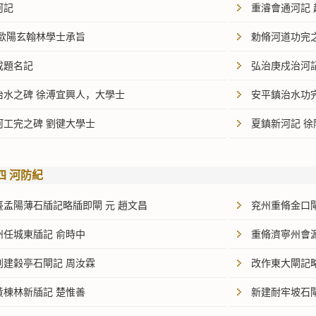
河記
重濬會通河記 
 歐陽玄翰林學士承旨
勅脩河道功完
成題名記
弘治庚戍治河
治水之碑 徐溥宜興人，大學士
安平鎮治水功
河工完之碑 劉徤大學士
夏鎮新河記 
四 河防紀
臺孟陽薄石牐記略牐即閘 元 趙文昌
兖州重脩金口
州任城東牐記 俞時中
重脩濟寧州會
創建榖亭石閘記 周汝霖
改作東大閘記略
黄棟林新牐記 楚惟善
新建耐牢坡石