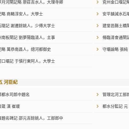
寧月河閘記略 廖莊吉水人，大理寺卿
兖州金口堰記
記略 商輅淳安人，大學士
安平鎮減水石
石隄記 謝遷餘姚人，少傅大学士
建堂邑縣土橋
州南板閘記 劉夢陽臨清人，主事
脩臨清會通閘記
記略 萬恭南昌人，總河都御史
守壩論略 張純
河口壩記 于慎行東阿人，大學士
五 河臣紀
部都水司郎中題名
管理北河工部
箴 漢 崔瑗
都水分監記 元
署題名碑記 邵元吉餘姚人，工部郎中