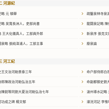
二 河源紀
略 元 頓舉
疏鑿泉林寺泉源
記略 吴寬長洲人，吏部尚書
龍闘泉記略 
略 王大化儀真人，工部員外郎
新泉序 張克
闘泉略 張純湋浦人，工部主事
廢泉論
三 河工紀
史王文治河勑景泰三年
命户部侍郎白
侍郎陳政治河勑弘治五年
命副都御史劉
伯陳鋭等同劉大夏治河勑弘治七年
滄州導水記略 
河功成之碑 楊文郁
濬洸河記 李惟