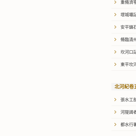
重脩濟
堽城壩
安平鎮
脩臨清
坎河口
東平坎
北河紀卷
張水工
河隄謁者
都水行