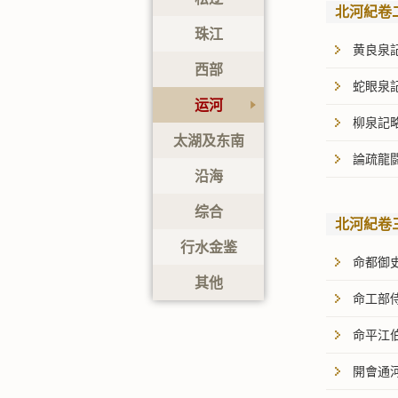
北河紀卷
珠江
黄良泉記
西部
蛇眼泉
运河
柳泉記
太湖及东南
論疏龍
沿海
综合
北河紀卷
行水金鉴
命都御
其他
命工部
命平江
開會通