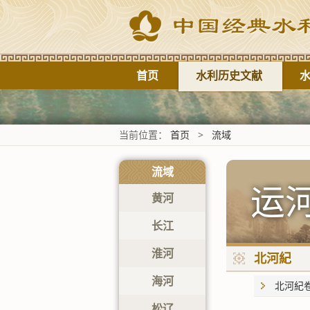
首页
水利历史文献
当前位置：
首页
>
流域
流域
运
黄河
长江
淮河
北河紀
海河
北河紀
松辽