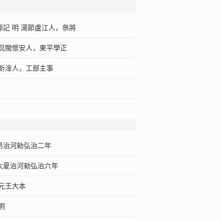
記 明 湯節盧江人，叅將
陳侃閩懷安人，東平學正
文新淦人，工部主事
昂治河勑弘治二年
大夏治河勑弘治六年
元王大本
明