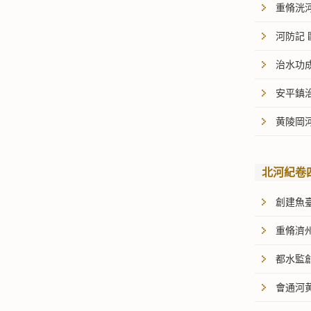
重脩洸
河防記
治水功
安平鎮
黄陵岡
北河紀卷
創建魚
重脩濟
都水監
會通河