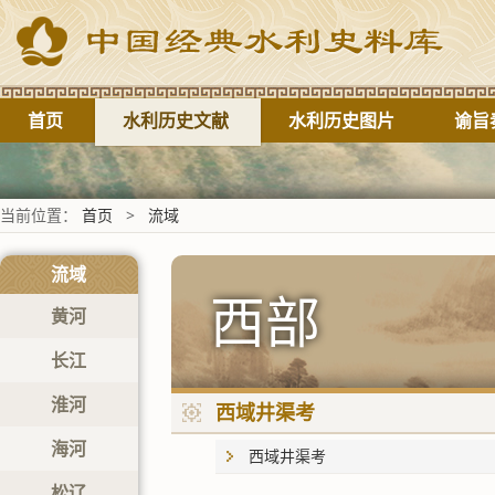
首页
水利历史文献
水利历史图片
谕旨
当前位置：
首页
>
流域
流域
西部
黄河
长江
淮河
西域井渠考
海河
西域井渠考
松辽