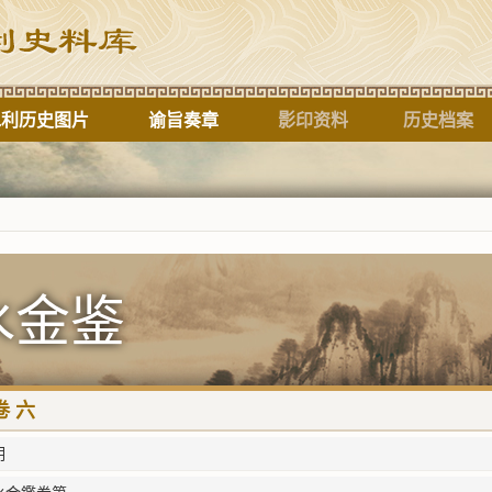
水利历史图片
谕旨奏章
影印资料
历史档案
标题
水金鉴
 六
明