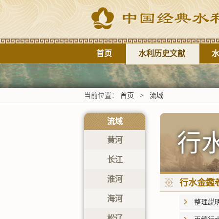
首页
水利历史文献
当前位置：
首页
>
流域
流域
行
黄河
长江
淮河
行水金鑑卷
海河
整理説
松辽