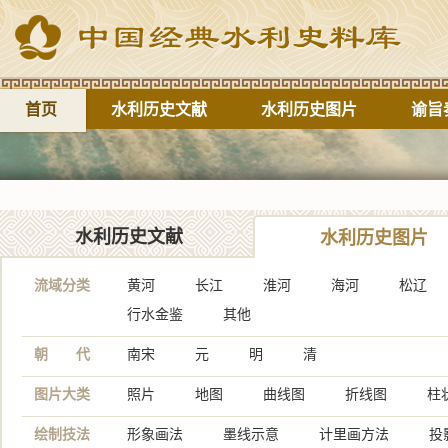
首页
水利历史文献
水利历史图片
谕旨
水利历史文献
水利历史图片
流域分类
黄河
长江
淮河
海河
松辽
行水金鉴
其他
朝 代
南宋
元
明
清
图片大类
照片
地图
曲线图
折线图
柱
绘制技法
形象画法
墨线示意
计里画方法
投