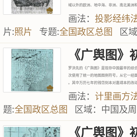
域以外的欧洲、地中海、非洲、南北美洲
境；用立面形象表示...
画法：
投影经纬
片:
照片
专题:
全国政区总图
区
《广舆图》
罗洪先的《广舆图》是现存中国最早的综
次使用了统一的地图图例符号，从它一经
。其中万历七年的钱岱刻本对嘉靖本的改
图》的基础上，改用明...
画法：
计里画方
题:
全国政区总图
区域：
中国及周
《广舆图》