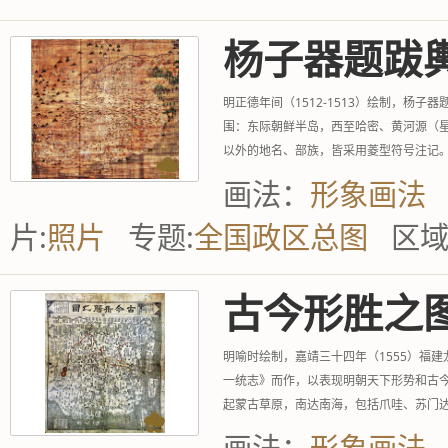
杨子器题跋
明正德年间（1512-1513）绘制，杨子
围：东际朝鲜半岛，西至哈密、黄河源（星
以外的地名、部族，皆采用菱型符号注记
叶全国疆域图。
画法：
形象画法
片:
照片
专题:
全国政区总图
区
古今形胜之
明喻时绘制，嘉靖三十四年（1555）福建
一统志》而作，以表现明朝天下形势和古
起蒙古草原，南达南海，包括爪哇、苏门
文，今地名用阳文以示...