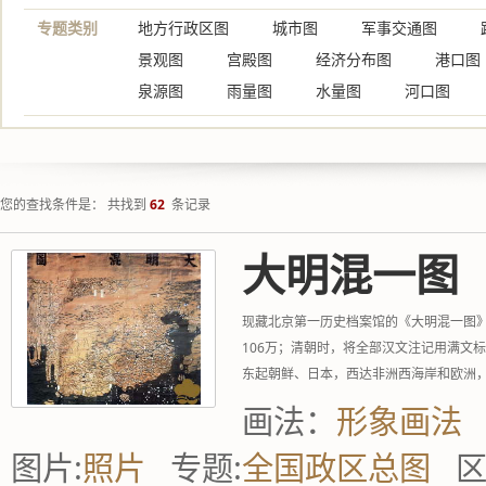
专题类别
地方行政区图
城市图
军事交通图
景观图
宫殿图
经济分布图
港口图
泉源图
雨量图
水量图
河口图
您的查找条件是： 共找到
62
条记录
大明混一图
现藏北京第一历史档案馆的《大明混一图》。
106万；清朝时，将全部汉文注记用满文
东起朝鲜、日本，西达非洲西海岸和欧洲
《大明混一图》的关注从20...
画法：
形象画法
图片:
照片
专题:
全国政区总图