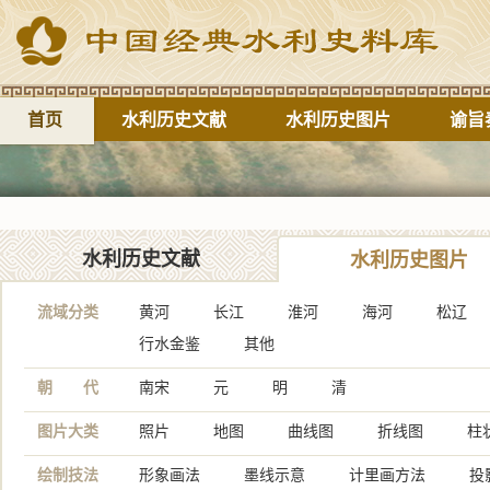
首页
水利历史文献
水利历史图片
谕旨
水利历史文献
水利历史图片
流域分类
黄河
长江
淮河
海河
松辽
行水金鉴
其他
朝 代
南宋
元
明
清
图片大类
照片
地图
曲线图
折线图
柱
绘制技法
形象画法
墨线示意
计里画方法
投