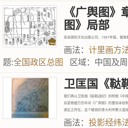
《广舆图》
图》局部
采自国际文化出版公司，1997年版，据
画法：
计里画方
题:
全国政区总图
区域：
中国及周
卫匡国《鞑
我们再以卫匡国《鞑靼战纪》的附图《中
且是根据万历年间《广舆图》的重刻本绘
源区之所在。这个敏锐的意大利传教士直接
画法：
投影经纬