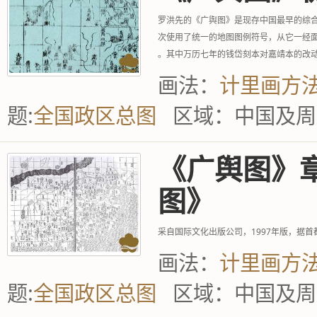
罗洪先的《广舆图》是现存中国最早的综
次使用了统一的地图图例符号，从它一经
。其中万历七年的钱岱刻本对嘉靖本的改
图》的基础上，改用明...
画法：
计里画方
题:
全国政区总图
区域：
中国及周
《广舆图》
图》
采自国际文化出版公司，1997年版，据
画法：
计里画方
题:
全国政区总图
区域：
中国及周