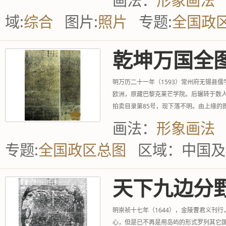
画法：
形象画法
域:
综合
图片:
照片
专题:
全国政
乾坤万国全
明万历二十一年（1593）常州府无锡县儒学
欧洲，原藏巴黎克莱芒学院。后辗转于数人
拍卖目录第85号，现下落不明。由上缘
而制，是一幅以中国为...
画法：
形象画法
专题:
全国政区总图
区域：
中国及
天下九边分
明崇祯十七年（1644），金陵曹君义刊行
心，但是已不再是用岛屿的形式罗列其它国