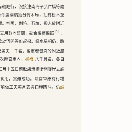
有礙經行，況接連南海子弘仁橋等處
行令盧溝橋抽分竹木局，抽有松木並
還。荆囤、荆笆、石塊，撥人於附近
[1]
有支用數內該關，勘合後補備照
，
欲於河間等府起撥。緣水旱相仍，路
起民夫一千名，後軍都督府於附近屬
次撥官軍內，
八千員名，各自
摘撥
三月十五日
前赴盧溝橋衝開隄岸去處
食用，實難成功。除官軍原有行糧
前項做工夫每月支與口糧四斗。仍
請