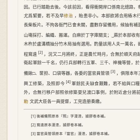
因。已行踏勘去後。今該前因，看得衝開岸口係南北總路，
尤爲緊要，若不及早
，貽患非小。本部欲將合用樁木
修治
長柴板片。不拘各衙門已會未關，盡數存留備用，候抽有補
山塲採打、編織、搬運。白麻於丁字庫關支；
˽
蔴於本部收
木杵於盧溝橋抽分竹木局抽有選用。酌量該用人夫一萬名，
[2]
程窵遠
，況又二月將終，正是農忙時月，合無於順天府
衛起軍餘一千名，仍行兵部轉行五軍、三千、神機等營，於
[3]
備鍬□、筐担、口袋等器，各委的當官員管領
，俱限
本年
[4]
興工修築，及照即今
軍餘民夫缺食艱難，若不給與口糧
外，合無行移户部照依修築耍兒渡口事例，於附近倉分將
文武大臣各一員提督，工完造册奏繳。
勅
[1] 後補備照原本『照』字漫漶，據膠卷本補。
[2] 窵遠原本漫漶，據膠卷本補。
[3] 當官員管領原本『當官』漫漶，據膠卷本補。