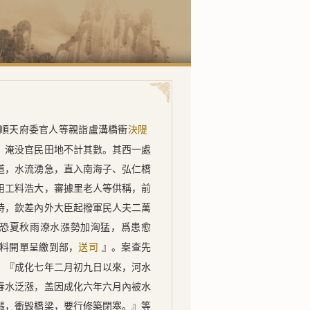
順天府委官人等親詣盧溝橋衝
決隄
，淹没官民田地不計其數。其西一處
道，水流湧急，直入南海子、弘仁橋
用工料浩大，審據里老人等供稱，前
時，欽差內外大臣起撥軍民人夫二萬
恐夏秋雨潦水漲勢加洶猛，爲患愈
料開單呈繳到部，
』。案查先
送司
：『
成化七年
二月初九日
以來，河水
春水泛漲，盖因成化六年六月內被水
漲，衝毁橋梁，要行修築閉塞。』等