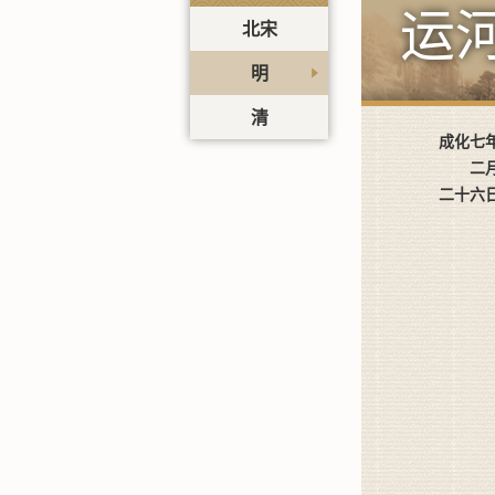
运
北宋
明
清
成化七
二
二十六