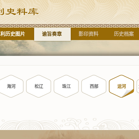
水利历史图片
谕旨奏章
影印资料
历史档案
标题
海河
松辽
珠江
西部
运河