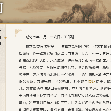
河
年
成化七年二月二十六日
，工部題：
月
日
據本部委官
沈熊
呈：『依奉本部劄付帶領土作頭並督同
岸處所，逐一踏勘得衝開兩岸決口五處，共六百七十丈五尺
衝開南北通行大路，水流成渠，往來病涉；東南一處衝成河
等處，尤爲緊要；其餘三處俱衝低窪，俱合修補築塞。緣所
項隄岸，專以防禦西北後山一帶水患。正統年間被水衝決之
餘名修築，方得完成。今又衝決，若不趁早
閉塞，誠
修築
甚。將丈量過衝決缺口畫圖貼説，並計算合用樁木、荆笆等
于內府抄出上林苑海子署，
海子事都知監左監丞蔣琮
等题稱
增溢，將夾當河口樁木衝開三空。臣等看得海子內沙河舊無
衝開盧溝橋南東隄，漸成河道，未曾閉塞。誠恐夏秋山水泛