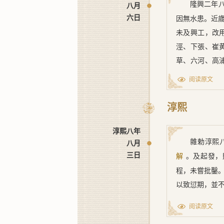
隆興二年
八月
六日
因無水患。近
未及興工，改
涇、下張、崔
草、六河、高
陳、水門、溏
阅读原文
山、許浦三所
理開濬，諸州
淳熙
府躬至常熟、
淳熙八年
海。蓋以太湖
雜勅
淳熙
八月
天禧，成於景
三日
。及起發，
解
開浦之利，不
程，未嘗批鑿
儲，及致勞擾
以致愆期，並
縣最要二浦：
石。次二浦：
阅读原文
山縣最要三浦