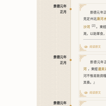
景德元年
正月
景德元年
見定州北
唐河
[2]
。東
沙河
溉，以助軍食
[1] ﹝六﹞
阅读原文
[2] ﹝七
景德元年
景德元年
正月
，東經
河
邊吴
河不惟易致資
其奏。』
阅读原文
景德元年