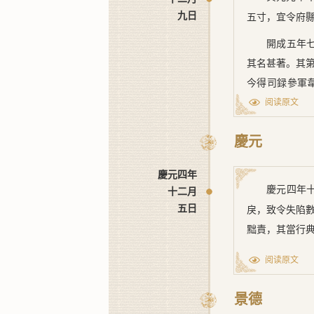
其城郭，排水
九日
五寸，宜令府縣
數重，民居其
開成五年
里間，河再西
其名甚著。其
今行上策
今得司録參軍
勢不能遠，泛
《
傳
》云，初
阅读原文
昔大禹治水，
洛宅，卜年惟永
慶元
所造，何足言
宜依。”
業所徙之民，
慶元四年
水争咫尺之地
慶元四年
十二月
若乃多穿
五日
戾，致令失陷
以東爲石堤，
黜責，其當行
諸渠皆往往股
阅读原文
亦成。此誠富
若乃繕完
景德