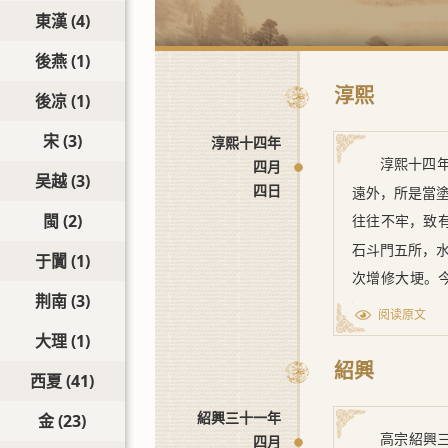
東漢
(4)
後燕
(1)
淳熙
後凉
(1)
宋
(3)
淳熙十四年
淳熙十四
四月
吴越
(3)
四日
遠外，所是當
閩
(2)
往往不牢，致
石斗門五所，
于闐
(1)
次增修大埂。
荆南
(3)
丈，並已了畢
阅读原文
大理
(1)
紹興
西夏
(41)
紹興三十一年
金
(23)
高宗紹興
四月