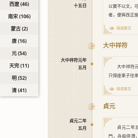
西遼
(46)
十五日
以實不以文，
者，便與改正
南宋
(106)
蒙古
(2)
阅读原文
唐
(16)
大中祥符
元
(54)
大中祥符元年
天完
(11)
大中祥符
五月
只得座車子往
明
(52)
阅读原文
清
(41)
貞元
貞元二年
貞元二年
五月
門，舟船停滯