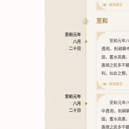
阅读原文
至和
至和元年
至和元年
八月
二十日
遇雨，則耕耨
固，蓄水高廣
愚頑之民多不
利。似此之類
受其弊，故不
阅读原文
京西等路每歲
至和元年
有虚歲。伏知
至和元年
八月
利，亦不能勤
二十日
中遇雨，則耕
無由糾集，所
固，蓄水高廣
逐縣將元籍所
愚頑之民多不