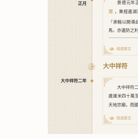
景德元年
正月
，東經邊湖
河
『承翰以開導
馬，亦邊防之
[1] ﹝一﹞
阅读原文
大中祥符
大中祥符二年
大中祥符
歲運米四十萬
天地宗廟，而
阅读原文