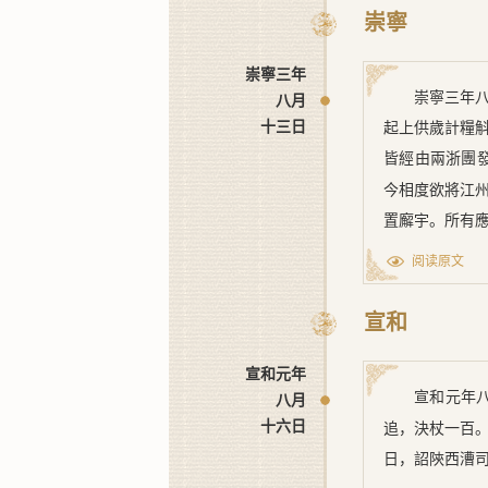
萬一千四百四
崇寧
六十石。』詔
崇寧三年
崇寧三年
八月
十三日
起上供歲計糧
皆經由兩浙團
今相度欲將江
置廨宇。所有
阅读原文
宣和
宣和元年
宣和元年
八月
十六日
追，決杖一百
日，詔陝西漕