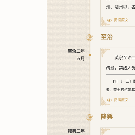
州、泗州界，各
阅读原文
至治
至治二年
英宗
至治
五月
疏滌，禁諸人
[1] 〔一
者、棄土石瓴甋其
阅读原文
隆興
隆興二年