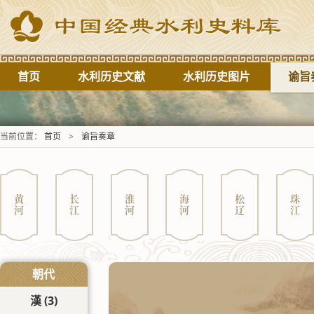
首页
水利历史文献
水利历史图片
谕旨
当前位置：
首页
>
谕旨奏章
黄河
长江
淮河
海河
松辽
珠江
朝代
漢
(3)