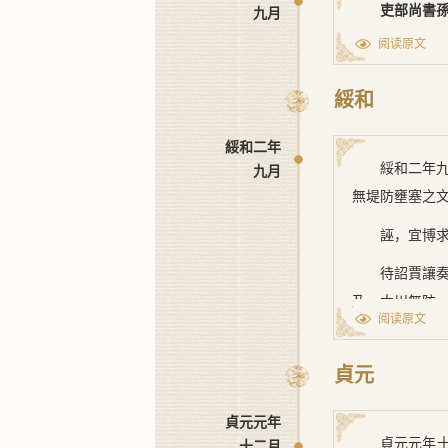
吏部尚書
九月
[5] ﹝一﹞
障。所産魚蛤
阅读原文
嚴寘之法。』
綏和
[1] ﹝一﹞
綏和二年
綏和二年
九月
無堤防壅塞之
誣，宜博
待詔賈讓
及。大川無防
阅读原文
迫。夫土之有
待也。故曰：
貞元
川，各以自利
齊堤，則西泛
貞元元年
淤肥美，民耕
貞元元年
十二月