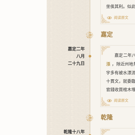
有田段畝數，
坐俟其利。似
頭、陂長監催
之家，常受其
阅读原文
視差夫條約。
路，每歲初春
來堙塞遺跡，
歲。伏知江淮
嘉定
依例興修。其
亦不能勤力治
作，多起訟端
集，所興之工
嘉定二年
嘉定二年
八月
舊跡，亦當損
元籍所管及不
二十九日
，除近州地
漲
水面侵却不係
據實户遠近，
宇多有被水漂
給文貼，令董
催，本州差逐
十貫文，就委
溉，不得壅障
雖完固，亦須
官錢收買棺木
地勢合有可以
情理重者，嚴
申，除邊江居
陂塘乾淺退出
阅读原文
[1] ﹝二
內，無人識認
官司不爲研窮
[2] ﹝三﹞
户，倒塌渰浸
利衆。其有水
乾隆
[3] ﹝四﹞
提舉常平司行
水之人田土，
[4] ﹝五﹞
乾隆十八年
[1]
役
。或遇大