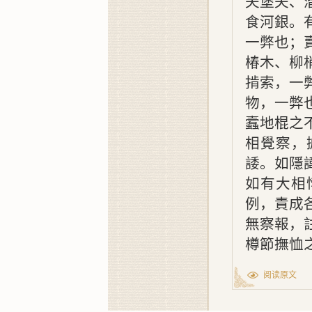
夫堡夫、
食河銀。
一弊也；
椿木、柳
掯索，一
物，一弊
蠧地棍之
相覺察，
諉。如隱
如有大相
例，責成
無察報，
樽節撫恤
阅读原文