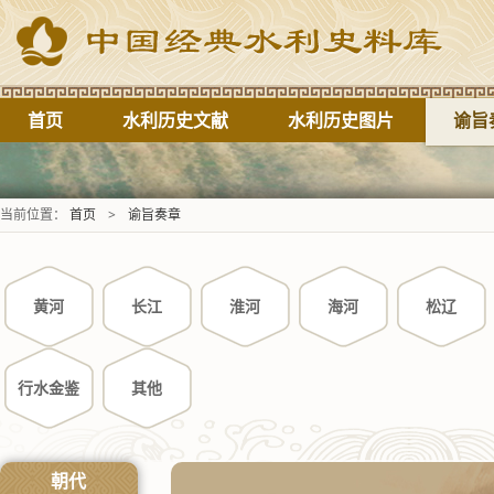
首页
水利历史文献
水利历史图片
谕旨
当前位置：
首页
>
谕旨奏章
黄河
长江
淮河
海河
松辽
行水金鉴
其他
朝代