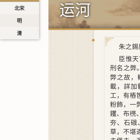
运河
北宋
明
清
朱之錫
臣惟天
刑名之弊
弊之故，
載，詳加
工，有樁
粉飾，一
钁、布橷
夯、石硪
草，不堪