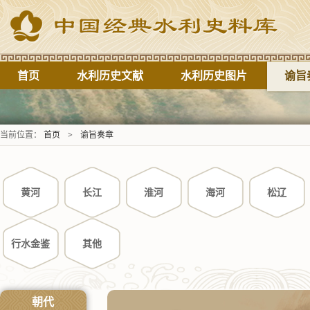
首页
水利历史文献
水利历史图片
谕旨
当前位置：
首页
>
谕旨奏章
黄河
长江
淮河
海河
松辽
行水金鉴
其他
朝代