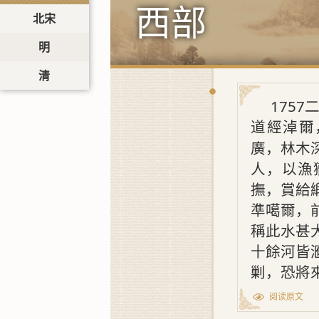
西部
北宋
明
清
1757
道經淖爾
廣，林木
人，以漁
撫，賞給
準噶爾，
稱此水甚
十餘河皆
剿，恐將
阅读原文