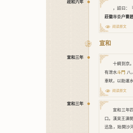
政和六年
，詔曰：
莊徽
專委
户曹
阅读原文
宣和
宣和三年
十綱到京
有泄水
八
斗門
車畎，以助運
阅读原文
宣和三年
宣和三年
口。漢吴王濞
迅急，始開沙