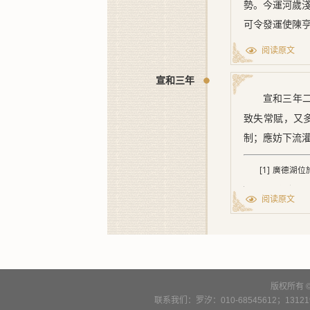
勢。今運河歲
可令發運使陳
阅读原文
宣和三年
宣和三年
致失常賦，又
制；應妨下流
[1] 廣德
而成。至宋政和七
阅读原文
版权所有 
联系我们：罗汐：010-68545612；13121900