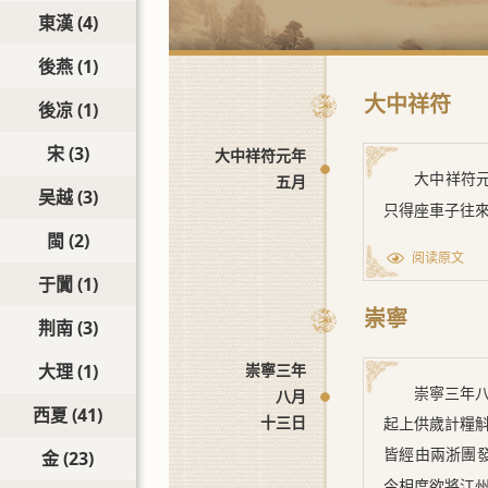
東漢
(4)
後燕
(1)
大中祥符
後凉
(1)
宋
(3)
大中祥符元年
大中祥符
五月
吴越
(3)
只得座車子往
閩
(2)
阅读原文
于闐
(1)
崇寧
荆南
(3)
大理
(1)
崇寧三年
崇寧三年
八月
西夏
(41)
十三日
起上供歲計糧
皆經由兩浙團
金
(23)
今相度欲將江