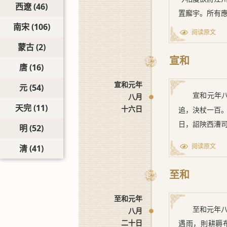
西遼
(46)
置廨宇。所有
南宋
(106)
阅读原文
蒙古
(2)
宣和
唐
(16)
宣和元年
元
(54)
宣和元年
八月
天完
(11)
十六日
追，決杖一百
日，詔陝西漕
明
(52)
阅读原文
清
(41)
至和
至和元年
至和元年
八月
二十日
遇雨，則耕耨