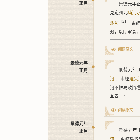
正月
景德元年
舊跡，亦當損
元籍所管及不
見定州北
水面侵却不係
據實户遠近，
唐河
給文貼，令董
催，本州差逐
[2]
。東
沙河
溉，不得壅障
雖完固，亦須
溉，以助軍食
地勢合有可以
情理重者，嚴
[1] ﹝六﹞
陂塘乾淺退出
阅读原文
[1] ﹝二
[2] ﹝七
官司不爲研窮
景德元年
[2] ﹝三﹞
利衆。其有水
景德元年
正月
[3] ﹝四﹞
水之人田土，
，東經
河
邊吴
[4] ﹝五﹞
[1]
役
。或遇大
河不惟易致資
[5] ﹝一﹞
障。所産魚蛤
其奏。』
嚴寘之法。』
阅读原文
[1] ﹝一﹞
景德元年
景德元年
正月
，東經邊湖
河