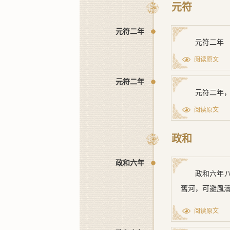
[3] 孔安國
調開河役兵，
元符
故爲大言。
[4] 曹公
[1] 黄河
又云：『
武帝紀
》）的工程
元符二年
[2] 水勢奔決
元符二年
迺其常事；水
[5] 東五里《
[3] 決怒《
長
一旦流勢改變
[6] 白溝《
太
阅读原文
謂之一失此時，
郡。』《
元和郡
元符二年
河渠四之白溝河無
元符二年
[1] 既開
[7] 屯氏故
阅读原文
[8] 圖志或
九河之一，鬲津至
政和
政和六年
政和六年
舊河，可避風
阅读原文