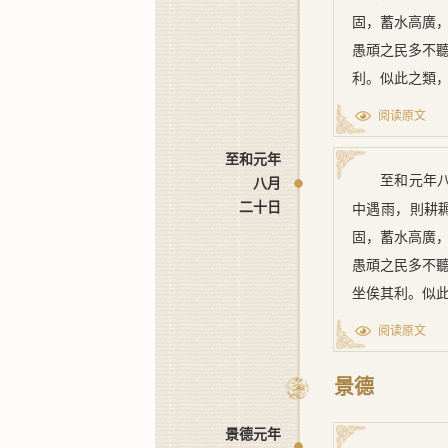
固，蓄水高廣
愚頑之民多不
利。似此之類
受其弊，故不
阅读原文
京西等路每歲
至和元年
有虚歲。伏知
至和元年
八月
利，亦不能勤
二十日
中遇雨，則耕
無由糾集，所
固，蓄水高廣
逐縣將元籍所
愚頑之民多不
有田段畝數，
坐俟其利。似
頭、陂長監催
之家，常受其
阅读原文
視差夫條約。
路，每歲初春
來堙塞遺跡，
歲。伏知江淮
景德
依例興修。其
亦不能勤力治
作，多起訟端
集，所興之工
景德元年