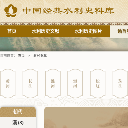
首页
水利历史文献
水利历史图片
谕旨
当前位置：
首页
>
谕旨奏章
黄河
长江
淮河
海河
松辽
珠江
朝代
漢
(3)