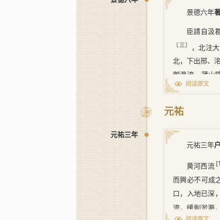
景德六年
臣請自汲
〔三〕
，北注大
北，下出邢、
御混流，薄山
阅读原文
貢
》所謂『夾
元祐
其始作自
逕牧馬陂，從
元祐三年
名西，歷洹水
元祐三年
瀆西岸析一渠
[
黄河西流
里，廣深與汴
而興必不可成
瀆東北，合赤
口，入地已深
合衡漳水；又
流，緩則淤澱
漸渤海；旱則
阅读原文