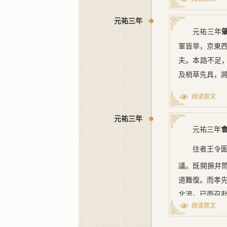
倍矣。
兩漢而下
今建議者
元祐三年
河壞澶、滑，
元祐三年
北京，漸歷邊
泛齊，流患中
軍皆旱，京東
吴北行，占壓
之計，莫大於
夫。本路不足
之説不足聽也
寇，臨時用計
及梢草先具，將
敗田破税之害
詔
樞密直
足聽也。三曰
阅读原文
頗爲周悉。所
接境，無山河
導。設或必成
元祐三年
幾，邊防之利
元祐三年
爲民患。又築
聞契丹之河，
之説不足聽也
往者王令
[1] 《
導河形
議。既開撅井
臣又聞謝
欲復河之故道。
道難復。而孝
[3]
瀆即下文之西大河
怒
之患。朝
北流。已而召
[2] 〔標點
而使王孝先、
阅读原文
流順快，工料
『至於碣石入于海
取必於朝廷。
蓋孝先、俞瑾