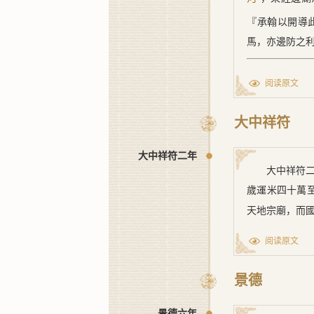
『承翰以開導
馬，亦邊防之
[1] ﹝一﹞
阅读原文
大中祥符
大中祥符二年
大中祥符
歲運米四十萬
天地宗廟，而
阅读原文
景德
景德六年