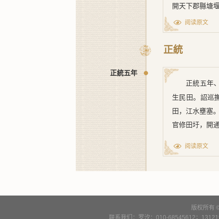
開天下郡縣塘
南洋上、中、
縣有司修葺廟
阅读原文
邑人德之，立
見侵民間之數
嘆息語，登時
宏於冥冥之中
正統
功，有專廟祀
此。
備載《
郡誌
》
正統五年
當時之流，皆
正統五年
家異縣，能急
生民田。詔
巡
故廟記有曰『
田，江水壅塞
不忘其所自也
官修田圩，開
豈所以報其功
阅读原文
方。陂在一世
頒，深爲缺典
之功，遺啓後
享。仍查李宏
之功益加表曝
版权所有 
陂於不磨也。
联系我们：罗汐：010-68545612；13121900