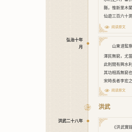
縣，惟新里木
仙遊三百六十
未免朝滿夕除
阅读原文
進士林從世復
弘治十年
應詔來莆，窮
山東道監
月
家貲七萬緡，
澤民無窮，尤
浪不能齧。即
此則間有興水
頃，軍儲賴之
其功相爲無窮
水而死，縣委
宋時長者李宏
錢氏創始之功
先時未有陂，
志
》。臣嘗考
阅读原文
莆人甚病之。
功，然非守令
進士林從世復
洪武
記
》有曰：『
李宏應詔來莆
不忘所自也。
洪武二十八年
以立基。遂傾
乎?臣以此陂
《
洪武實
間，其聯接處
如蒙聖恩，軫