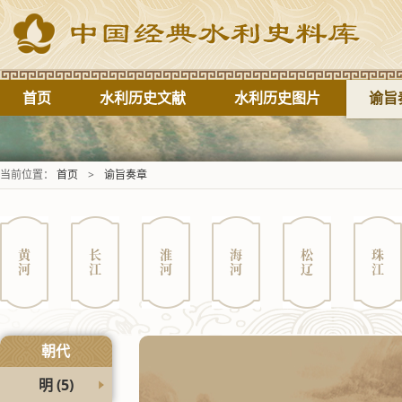
首页
水利历史文献
水利历史图片
谕旨
当前位置：
首页
>
谕旨奏章
黄河
长江
淮河
海河
松辽
珠江
朝代
明
(5)