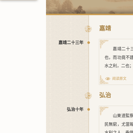
嘉靖
嘉靖二十三年
嘉靖二十
也，而功竟不
水之利，二也
阅读原文
弘治
弘治十年
山東道監
民無窮，尤當
水利之人，垂