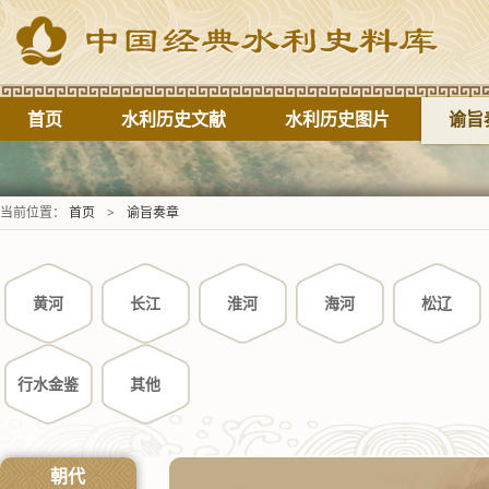
首页
水利历史文献
水利历史图片
谕旨
当前位置：
首页
>
谕旨奏章
黄河
长江
淮河
海河
松辽
行水金鉴
其他
朝代