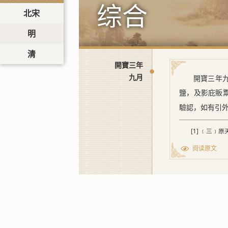
综合
北宋
明
清
開寶三年
九月
開寶三年
鹽，及影庇販
驗認，如有引
[1] ﹝三
阅读原文