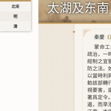
太湖及东南
北宋
明
清
秦慶
《
蒙命工
疏治，一
經制之宜
防之法。
以當時利
勅該部轉
視要害，
著爲定令
遏，而旱