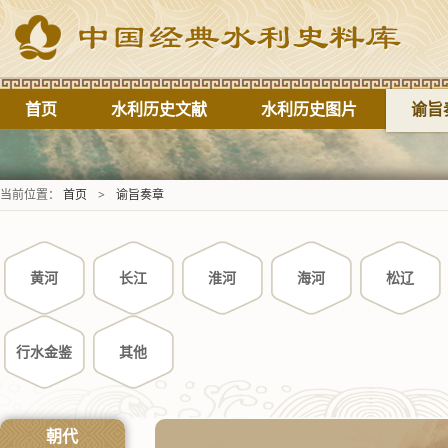
首页
水利历史文献
水利历史图片
谕旨
当前位置：
首页
>
谕旨奏章
黄河
长江
淮河
海河
松辽
行水金鉴
其他
朝代