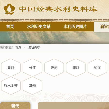
首页
水利历史文献
水利历史图片
谕旨
当前位置：
首页
>
谕旨奏章
黄河
长江
淮河
海河
松辽
行水金鉴
其他
朝代