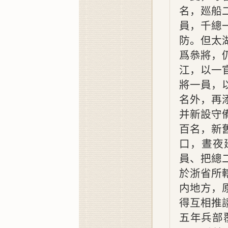
名，廵船
員，千總
防。但太
爲叅將，
江，以一
將一員，
名外，再
并新設守
百名，新
口，晝夜
員、把總
於浙省所
内地方，
得互相推
五年
兵部