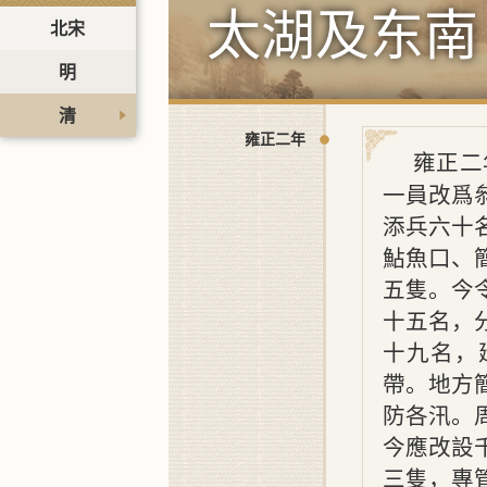
太湖及东南
北宋
明
清
雍正二年
雍正二
一員改爲
添兵六十
鮎魚口、
五隻。今
十五名，
十九名，
帶。地方
防各汛。
今應改設
三隻，專