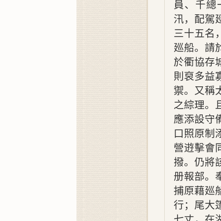
員、千總
汛，配駕
三十五名
廵船。請
於衢協存
則裒多益
禦。又稱
之綜理。
應添設守
口照原制
營逰擊會
撥。仍將
册報部。
捕原藉廵
行；尾大
七丈，在