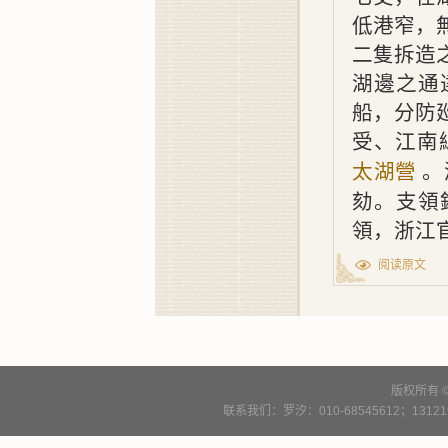
低港窄，
二隻拆造
湖邊之通
船，分防
受
、
江南
。
太湖營
劾。支領
領，浙江
阅读原文
版权所有 
联系我们：罗汐：010-68545612；13121900