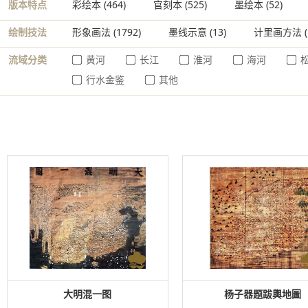
版本特点
彩绘本
(464)
官刻本
(525)
墨绘本
(52)
绘制技法
形象画法
(1792)
墨线示意
(13)
计里画方法
(
流域分类
黄河
长江
淮河
海河
行水金鉴
其他
大明混一图
杨子器题跋輿地圖