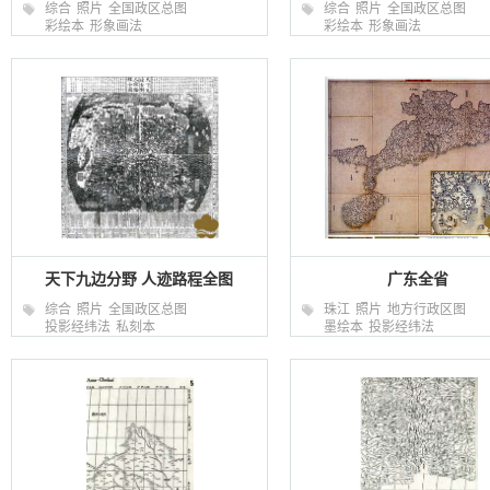
综合
照片
全国政区总图
综合
照片
全国政区总图
彩绘本
形象画法
彩绘本
形象画法
天下九边分野 人迹路程全图
广东全省
综合
照片
全国政区总图
珠江
照片
地方行政区图
投影经纬法
私刻本
墨绘本
投影经纬法