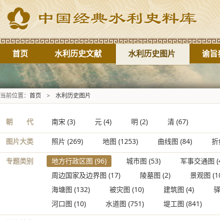
首页
水利历史文献
水利历史图片
谕旨
当前位置：
首页
>
水利历史图片
朝 代
南宋
(3)
元
(4)
明
(2)
清
(67)
图片大类
照片
(269)
地图
(1253)
曲线图
(84)
折
专题类别
地方行政区图
(96)
城市图
(53)
军事交通图
(
周边国家及边界图
(17)
陵墓图
(2)
景观图
(1
海塘图
(132)
被灾图
(10)
建筑图
(4)
河口图
(10)
水道图
(751)
堤工图
(841)