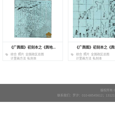
《广舆图》初刻本之《舆地...
《广舆图》初刻本之《舆地
综合
照片
全国政区总图
综合
照片
全国政区总图
计里画方法
私刻本
计里画方法
私刻本
版权所有 
联系我们：罗汐：010-68545612；13121900