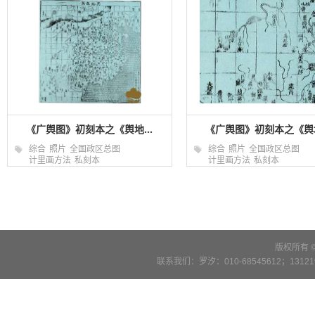
《广舆图》初刻本之《舆地...
《广舆图》初刻本之《舆地
综合
照片
全国政区总图
综合
照片
全国政区总图
计里画方法
私刻本
计里画方法
私刻本
版权所有 
联系我们：罗汐：010-68545612；13121900