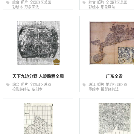
综合
照片
全国政区总图
综合
照片
全国政区总图
彩绘本
形象画法
彩绘本
形象画法
天下九边分野 人迹路程全图
广东全省
综合
照片
全国政区总图
珠江
照片
地方行政区图
投影经纬法
私刻本
墨绘本
投影经纬法