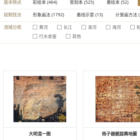
版本特点
彩绘本
(464)
官刻本
(525)
墨绘本
(52)
绘制技法
形象画法
(1792)
墨线示意
(13)
计里画方法
(
流域分类
黄河
长江
淮河
海河
行水金鉴
其他
大明混一图
杨子器题跋輿地圖