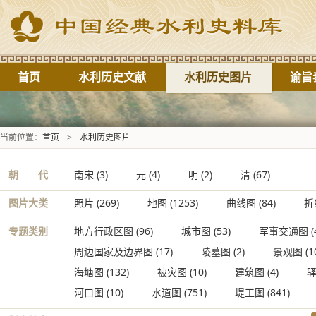
首页
水利历史文献
水利历史图片
谕旨
当前位置：
首页
>
水利历史图片
朝 代
南宋
(3)
元
(4)
明
(2)
清
(67)
图片大类
照片
(269)
地图
(1253)
曲线图
(84)
折
专题类别
地方行政区图
(96)
城市图
(53)
军事交通图
(
周边国家及边界图
(17)
陵墓图
(2)
景观图
(1
海塘图
(132)
被灾图
(10)
建筑图
(4)
河口图
(10)
水道图
(751)
堤工图
(841)