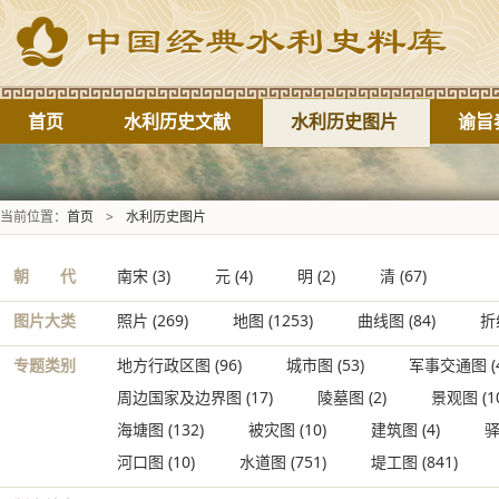
首页
水利历史文献
水利历史图片
谕旨
当前位置：
首页
>
水利历史图片
朝 代
南宋
(3)
元
(4)
明
(2)
清
(67)
图片大类
照片
(269)
地图
(1253)
曲线图
(84)
折
专题类别
地方行政区图
(96)
城市图
(53)
军事交通图
(
周边国家及边界图
(17)
陵墓图
(2)
景观图
(1
海塘图
(132)
被灾图
(10)
建筑图
(4)
河口图
(10)
水道图
(751)
堤工图
(841)