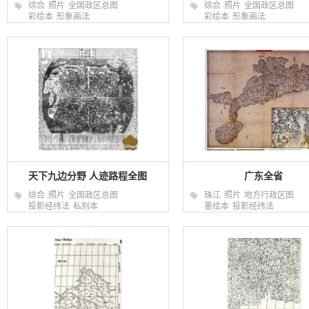
综合
照片
全国政区总图
综合
照片
全国政区总图
彩绘本
形象画法
彩绘本
形象画法
天下九边分野 人迹路程全图
广东全省
综合
照片
全国政区总图
珠江
照片
地方行政区图
投影经纬法
私刻本
墨绘本
投影经纬法