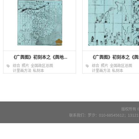
《广舆图》初刻本之《舆地...
《广舆图》初刻本之《舆地
综合
照片
全国政区总图
综合
照片
全国政区总图
计里画方法
私刻本
计里画方法
私刻本
版权所有 
联系我们：罗汐：010-68545612；13121900