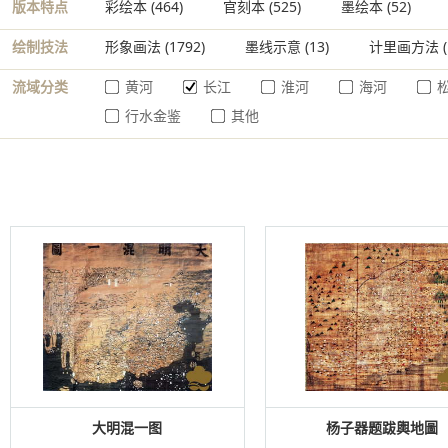
版本特点
彩绘本
(464)
官刻本
(525)
墨绘本
(52)
绘制技法
形象画法
(1792)
墨线示意
(13)
计里画方法
(
流域分类
黄河
长江
淮河
海河
行水金鉴
其他
大明混一图
杨子器题跋輿地圖