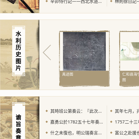
辛卯侍行記——西北水道...
林則徐日記—
水
利
历
史
图
片
禹迹图
仁和县海
图
其時班公第奏云：『此次...
其年七月，兆
谕
嘉勇公於1782五十七年奏...
1757二十三
旨
奏
什之未復也，明公瑞奏言...
富公之赴援也
章