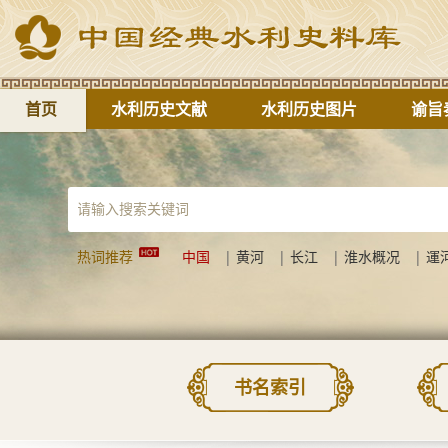
首页
水利历史文献
水利历史图片
谕旨
热词推荐
中国
|
黄河
|
长江
|
淮水概况
|
運
书名索引