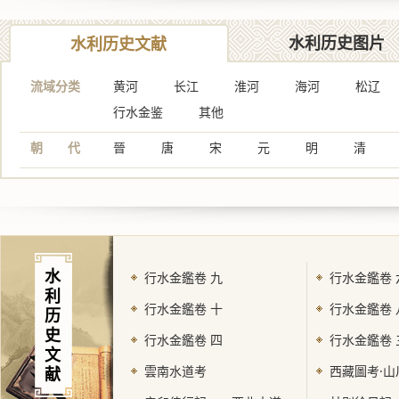
水利历史图片
水利历史文献
流域分类
黄河
长江
淮河
海河
松辽
行水金鉴
其他
朝 代
晉
唐
宋
元
明
清
水
行水金鑑卷 九
行水金鑑卷 
利
行水金鑑卷 十
行水金鑑卷 
历
史
行水金鑑卷 四
行水金鑑卷 
文
雲南水道考
西藏圖考·山
献