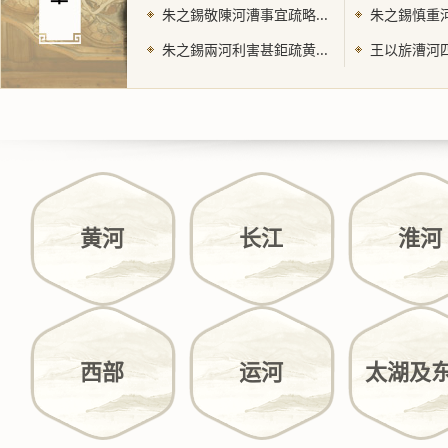
朱之錫敬陳河漕事宜疏略...
朱之錫慎重河
朱之錫兩河利害甚鉅疏黄...
王以旂漕河四
黄河
长江
淮河
西部
运河
太湖及