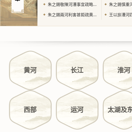
朱之錫敬陳河漕事宜疏略...
朱之錫慎重河
朱之錫兩河利害甚鉅疏黄...
王以旂漕河四
黄河
长江
淮河
西部
运河
太湖及