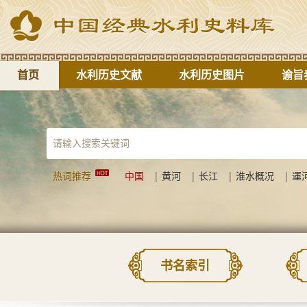
首页
水利历史文献
水利历史图片
谕旨
热词推荐
中国
|
黄河
|
长江
|
淮水概况
|
運
书名索引