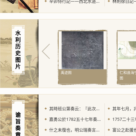
辛卯侍行記——西北水道...
林則徐日記—
水
利
历
史
图
片
禹迹图
仁和县海
图
其時班公第奏云：『此次...
其年七月，兆
谕
嘉勇公於1782五十七年奏...
1757二十三
旨
奏
什之未復也，明公瑞奏言...
富公之赴援也
章