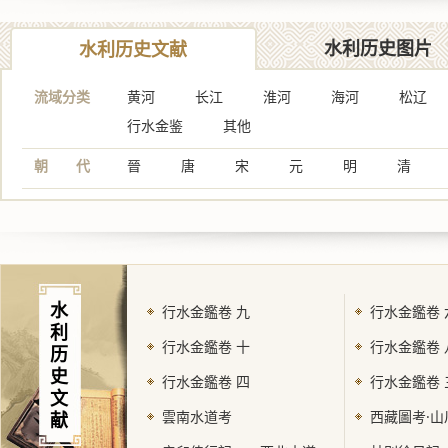
水利历史图片
水利历史文献
流域分类
黄河
长江
淮河
海河
松辽
行水金鉴
其他
朝 代
晉
唐
宋
元
明
清
水
行水金鑑卷 九
行水金鑑卷 
利
行水金鑑卷 十
行水金鑑卷 
历
史
行水金鑑卷 四
行水金鑑卷 
文
雲南水道考
西藏圖考·山
献