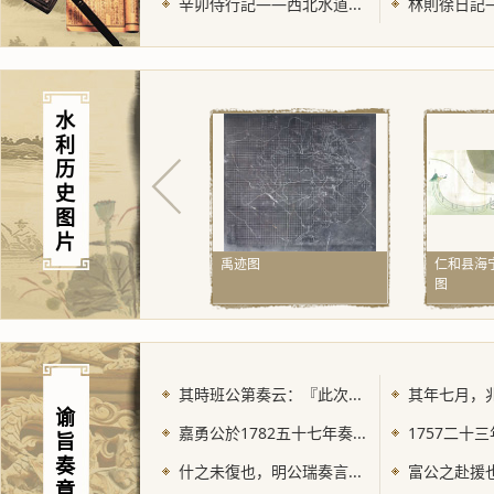
辛卯侍行記——西北水道...
林則徐日記—
水
利
历
史
图
片
禹迹图
仁和县海
图
其時班公第奏云：『此次...
其年七月，兆
谕
嘉勇公於1782五十七年奏...
1757二十三
旨
奏
什之未復也，明公瑞奏言...
富公之赴援也
章