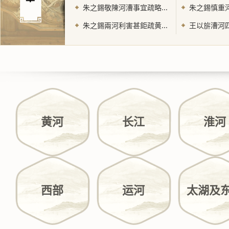
朱之錫敬陳河漕事宜疏略...
朱之錫慎重河
朱之錫兩河利害甚鉅疏黄...
王以旂漕河四
黄河
长江
淮河
西部
运河
太湖及