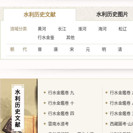
水利历史图片
水利历史文献
流域分类
黄河
长江
淮河
海河
松辽
行水金鉴
其他
朝 代
晉
唐
宋
元
明
清
水
行水金鑑卷 九
行水金鑑卷 
利
行水金鑑卷 十
行水金鑑卷 
历
史
行水金鑑卷 四
行水金鑑卷 
文
雲南水道考
西藏圖考·山
献