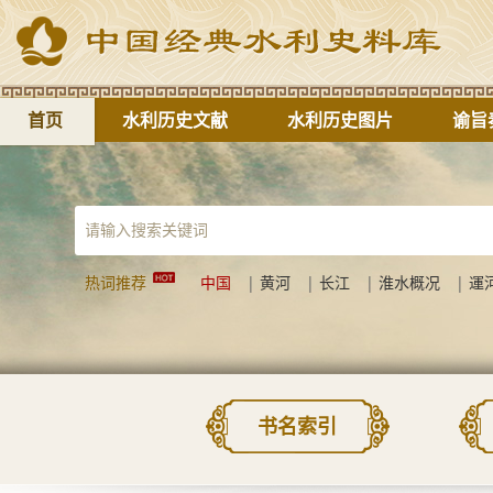
首页
水利历史文献
水利历史图片
谕旨
热词推荐
中国
|
黄河
|
长江
|
淮水概况
|
運
书名索引